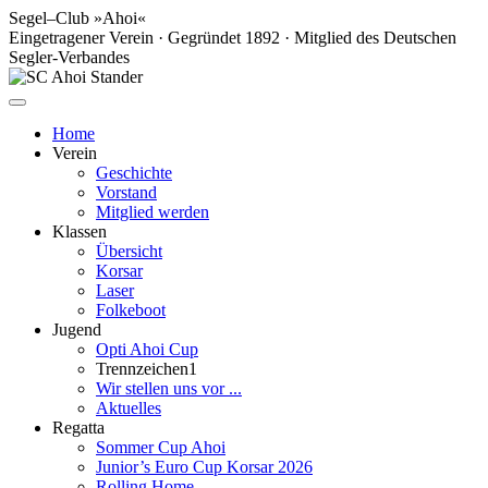
Segel–Club »Ahoi«
Eingetragener Verein · Gegründet 1892 · Mitglied des Deutschen
Segler-Verbandes
Home
Verein
Geschichte
Vorstand
Mitglied werden
Klassen
Übersicht
Korsar
Laser
Folkeboot
Jugend
Opti Ahoi Cup
Trennzeichen1
Wir stellen uns vor ...
Aktuelles
Regatta
Sommer Cup Ahoi
Junior’s Euro Cup Korsar 2026
Rolling Home