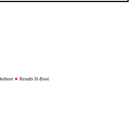
lkeboot
★
Results H-Boot