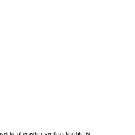
 einfach überraschen, wer dieses Jahr dabei ist.