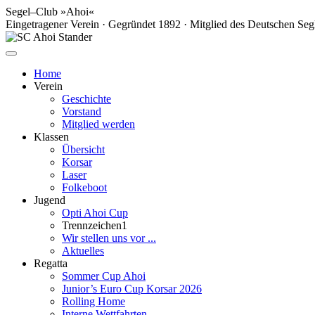
Segel–Club »Ahoi«
Eingetragener Verein · Gegründet 1892 · Mitglied des Deutschen Seg
Home
Verein
Geschichte
Vorstand
Mitglied werden
Klassen
Übersicht
Korsar
Laser
Folkeboot
Jugend
Opti Ahoi Cup
Trennzeichen1
Wir stellen uns vor ...
Aktuelles
Regatta
Sommer Cup Ahoi
Junior’s Euro Cup Korsar 2026
Rolling Home
Interne Wettfahrten