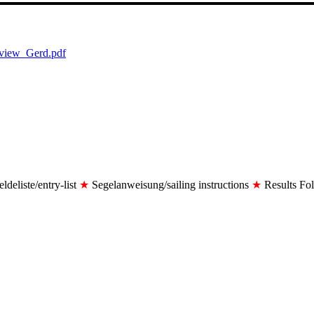
erview_Gerd.pdf
ldeliste/entry-list
★
Segelanweisung/sailing instructions
★
Results Fo