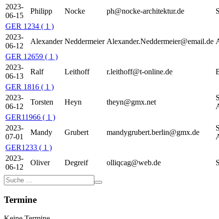
2023-
Philipp
Nocke
ph@nocke-architektur.de
06-15
GER 1234
( 1 )
2023-
Alexander
Neddermeier
Alexander.Neddermeier@email.de
06-12
GER 12659
( 1 )
2023-
Ralf
Leithoff
r.leithoff@t-online.de
06-13
GER 1816
( 1 )
2023-
Torsten
Heyn
theyn@gmx.net
06-12
GER11966
( 1 )
2023-
Mandy
Grubert
mandygrubert.berlin@gmx.de
07-01
GER1233
( 1 )
2023-
Oliver
Degreif
olliqcag@web.de
06-12
Termine
Keine Termine