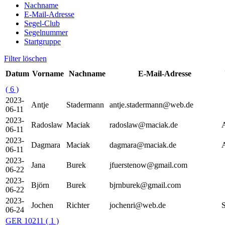
Nachname
E-Mail-Adresse
Segel-Club
Segelnummer
Startgruppe
Filter löschen
Datum
Vorname
Nachname
E-Mail-Adresse
( 6 )
2023-
Antje
Stadermann
antje.stadermann@web.de
06-11
2023-
Radoslaw
Maciak
radoslaw@maciak.de
06-11
2023-
Dagmara
Maciak
dagmara@maciak.de
06-11
2023-
Jana
Burek
jfuerstenow@gmail.com
06-22
2023-
Björn
Burek
bjrnburek@gmail.com
06-22
2023-
Jochen
Richter
jochenri@web.de
06-24
GER 10211
( 1 )