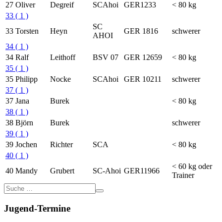
27
Oliver
Degreif
SCAhoi
GER1233
< 80 kg
33
( 1 )
SC
33
Torsten
Heyn
GER 1816
schwerer
AHOI
34
( 1 )
34
Ralf
Leithoff
BSV 07
GER 12659
< 80 kg
35
( 1 )
35
Philipp
Nocke
SCAhoi
GER 10211
schwerer
37
( 1 )
37
Jana
Burek
< 80 kg
38
( 1 )
38
Björn
Burek
schwerer
39
( 1 )
39
Jochen
Richter
SCA
< 80 kg
40
( 1 )
< 60 kg oder
40
Mandy
Grubert
SC-Ahoi
GER11966
Trainer
Jugend-Termine