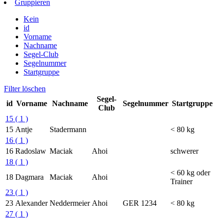
Gruppieren
Kein
id
Vorname
Nachname
Segel-Club
Segelnummer
Startgruppe
Filter löschen
Segel-
id
Vorname
Nachname
Segelnummer
Startgruppe
Club
15
( 1 )
15
Antje
Stadermann
< 80 kg
16
( 1 )
16
Radoslaw
Maciak
Ahoi
schwerer
18
( 1 )
< 60 kg oder
18
Dagmara
Maciak
Ahoi
Trainer
23
( 1 )
23
Alexander
Neddermeier
Ahoi
GER 1234
< 80 kg
27
( 1 )