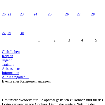
26
22
23
24
25
26
27
28
27
29
30
1
2
3
4
5
Club-Leben
Regatta
Jugend
Training
Arbeitsdienst
Information
Alle Kategorien ...
Events aller Kategorien anzeigen
Um unsere Webseite für Sie optimal gestalten zu können und für das
Login verwenden wir Cookies. Durch die weitere Nutzung der