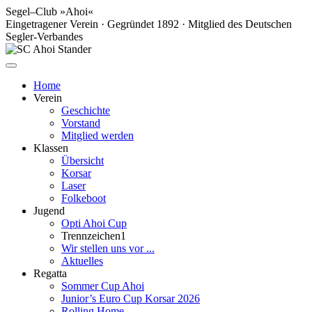
Segel–Club »Ahoi«
Eingetragener Verein · Gegründet 1892 · Mitglied des Deutschen
Segler-Verbandes
Home
Verein
Geschichte
Vorstand
Mitglied werden
Klassen
Übersicht
Korsar
Laser
Folkeboot
Jugend
Opti Ahoi Cup
Trennzeichen1
Wir stellen uns vor ...
Aktuelles
Regatta
Sommer Cup Ahoi
Junior’s Euro Cup Korsar 2026
Rolling Home