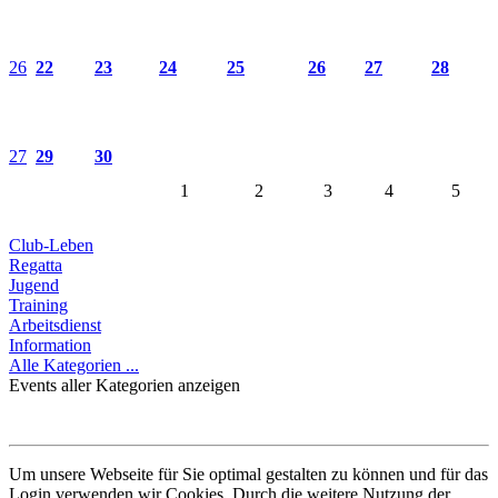
26
22
23
24
25
26
27
28
27
29
30
1
2
3
4
5
Club-Leben
Regatta
Jugend
Training
Arbeitsdienst
Information
Alle Kategorien ...
Events aller Kategorien anzeigen
Um unsere Webseite für Sie optimal gestalten zu können und für das
Login verwenden wir Cookies. Durch die weitere Nutzung der